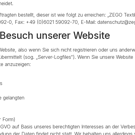
eidet.
agten bestellt, dieser ist wie folgt zu erreichen: „ZEGO Text
9092-0, Fax: +49 (0)6021 59092-70, E-Mail: datenschutz@ze
 Besuch unserer Website
bsite, also wenn Sie sich nicht registrieren oder uns anderwe
bermittelt (sog. „Server-Logfiles“). Wenn Sie unsere Website 
te anzuzeigen:
es
e gelangten
r Form)
DSGVO auf Basis unseres berechtigten Interesses an der Verbess
ng der Daten findet nicht statt. Wir behalten uns allerdings v