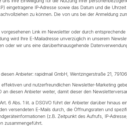
Sie uns Ihre Einwilligung für die Nutzung Ihrer personenbezoge
(ISP) eingetragene IP-Adresse sowie das Datum und die Uhrze
t nachvollziehen zu können. Die von uns bei der Anmeldung z
ür vorgesehenen Link im Newsletter oder durch entsprechende
ung wird Ihre E-Mailadresse unverzüglich in unserem Newslette
aben oder wir uns eine darüberhinausgehende Datenverwendung v
 diesen Anbieter: rapidmail GmbH, Wentzingerstraße 21, 79106
 effektiven und nutzerfreundlichen Newsletter-Marketing gebe
GVO an diesen Anbieter weiter, damit dieser den Newsletterver
 Art. 6 Abs. 1 lit. a DSGVO führt der Anbieter darüber hinaus 
en versendeten E-Mails durch, die Öffnungsraten und spezifis
geräteinformationen (z.B. Zeitpunkt des Aufrufs, IP-Adress
den zusammengeführt.