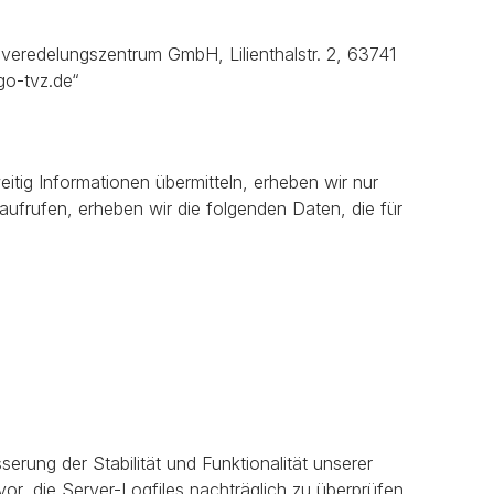
ilveredelungszentrum GmbH, Lilienthalstr. 2, 63741
go-tvz.de“
itig Informationen übermitteln, erheben wir nur
aufrufen, erheben wir die folgenden Daten, die für
erung der Stabilität und Funktionalität unserer
or, die Server-Logfiles nachträglich zu überprüfen,